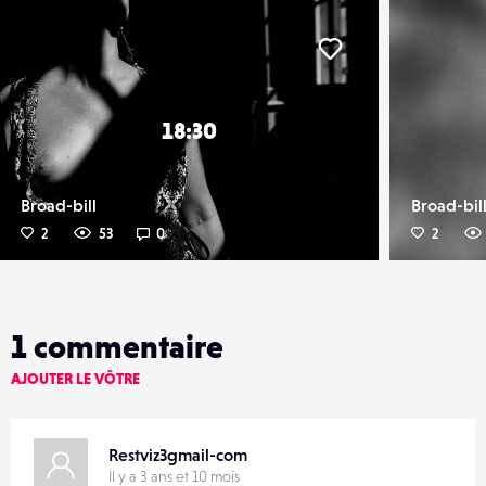
er
Liker
18:30
Broad-bill
Broad-bil
2
53
0
2
1
commentaire
AJOUTER LE VÔTRE
Restviz3gmail-com
Il y a 3 ans et 10 mois