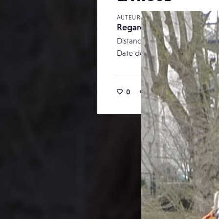
AUTEUR
Regardlese
Distance focale
Date de publication
0
15
0