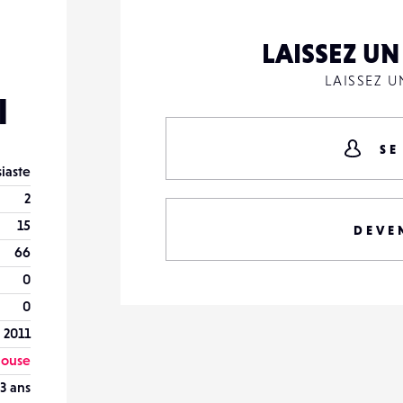
LAISSEZ U
LAISSEZ 
l
SE
iaste
2
15
DEVE
66
0
0
 2011
ouse
3 ans