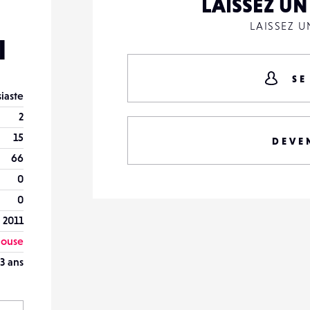
LAISSEZ U
LAISSEZ 
l
SE
iaste
2
15
DEVE
66
0
0
 2011
ouse
3 ans