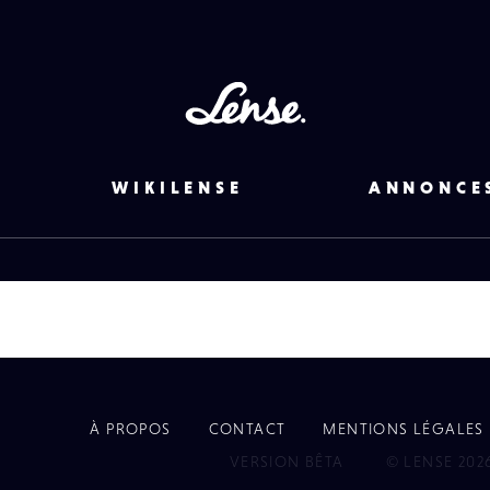
Lense
WIKILENSE
ANNONCE
À PROPOS
CONTACT
MENTIONS LÉGALES
EYE
VERSION BÊTA
© LENSE 202