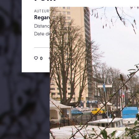
AUTEUR
Regardlese
Distance focale
Date de publication
09 janv
0
13
0