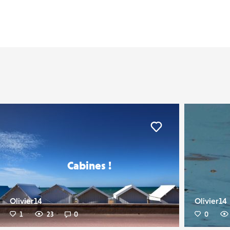
er
Liker
Cabines !
Olivier14
Olivier14
1
23
0
0