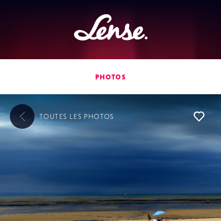
Lense
PHOTOS
TOUTES LES
PHOTOS
L