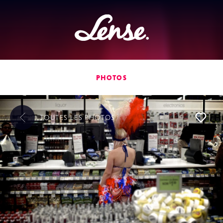
Lense
PHOTOS
TOUTES LES
PHOTOS
L