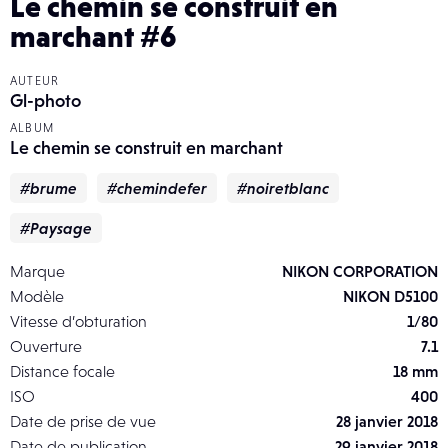
Le chemin se construit en
marchant #6
AUTEUR
Gl-photo
ALBUM
Le chemin se construit en marchant
#brume
#chemindefer
#noiretblanc
#Paysage
Marque
NIKON CORPORATION
Modèle
NIKON D5100
Vitesse d’obturation
1/80
Ouverture
7.1
Distance focale
18 mm
ISO
400
Date de prise de vue
28 janvier 2018
Date de publication
29 janvier 2018