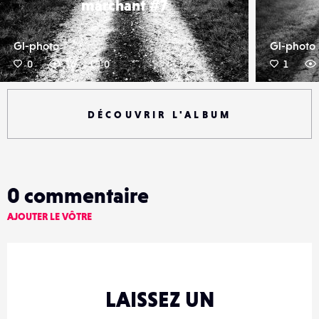
marchant #7
Gl-photo
Gl-photo
0
16
0
1
DÉCOUVRIR L'ALBUM
0
commentaire
AJOUTER LE VÔTRE
LAISSEZ UN