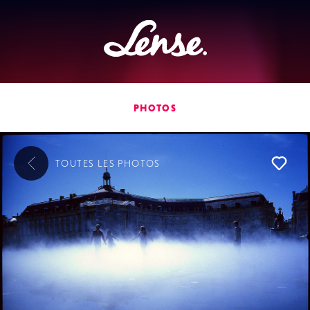
Lense
PHOTOS
TOUTES LES
PHOTOS
L