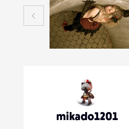
Précédent
0
6
0
mikado1201