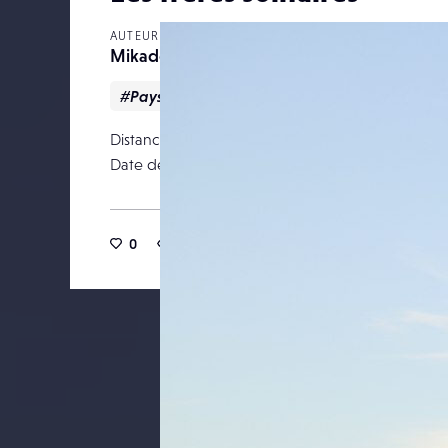
AUTEUR
Mikado1201
#Paysage
Distance focale
Date de publication
10 janv
0
5
0