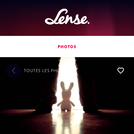
Lense
PHOTOS
TOUTES LES
PHOTOS
L