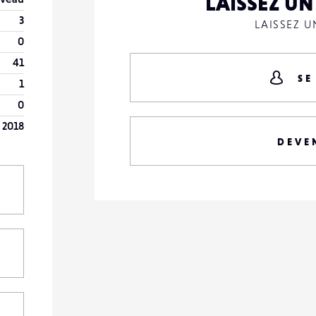
LAISSEZ U
3
LAISSEZ 
0
41
SE
1
0
n 2018
DEVE