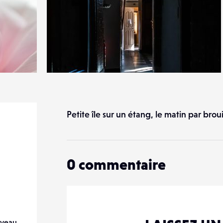
0
23
0
Petite île sur un étang, le matin par broui
0
commentaire
veau