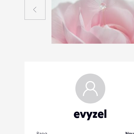
Précédent
0
27
0
evyzel
Rang
Nou