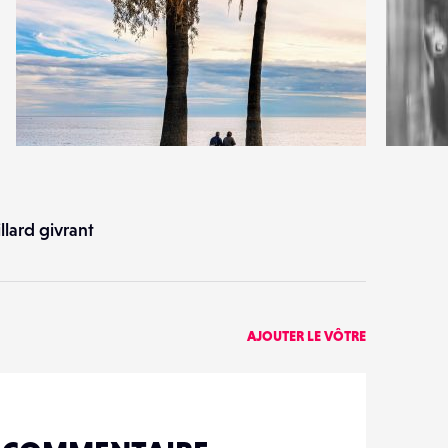
1
3
22
0
llard givrant
AJOUTER LE VÔTRE