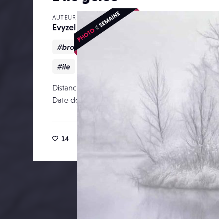
AUTEUR
Evyzel
#brouillard
#étang
#givre
#hiver
#ile
Distance focale
Date de publication
14 janv
14
115
0