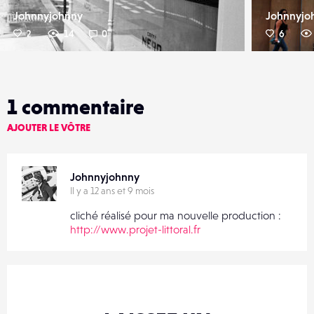
Johnnyjohnny
Johnnyjo
2
14
0
6
1
commentaire
AJOUTER LE VÔTRE
Johnnyjohnny
Il y a 12 ans et 9 mois
cliché réalisé pour ma nouvelle production :
http://www.projet-littoral.fr