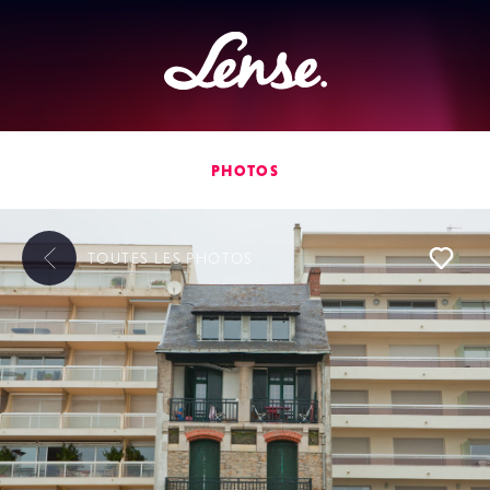
Lense
PHOTOS
TOUTES LES
PHOTOS
L