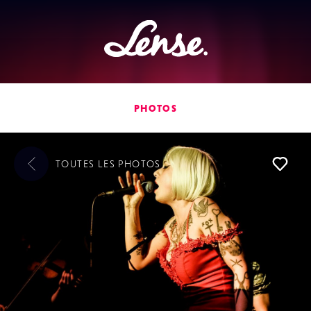
Lense
PHOTOS
TOUTES LES
PHOTOS
L