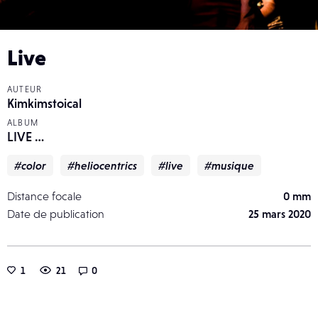
Live
AUTEUR
Kimkimstoical
ALBUM
LIVE …
#color
#heliocentrics
#live
#musique
Distance focale
0 mm
Date de publication
25 mars 2020
1
21
0