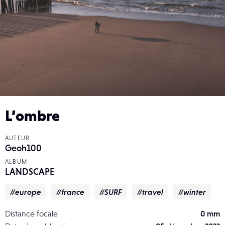
L’ombre
AUTEUR
Geoh100
ALBUM
LANDSCAPE
#europe
#france
#SURF
#travel
#winter
Distance focale
0 mm