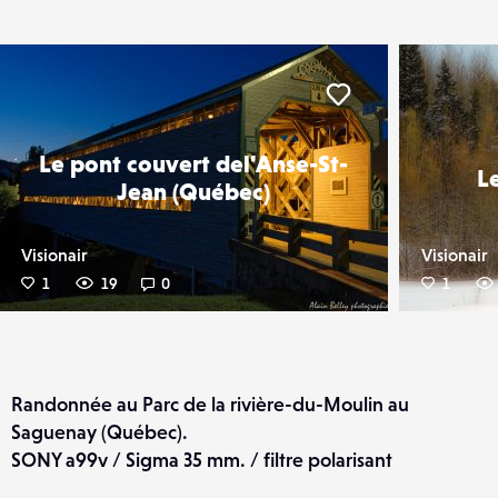
er
Liker
Le pont couvert del'Anse-St-
L
Jean (Québec)
Visionair
Visionair
1
19
0
1
Randonnée au Parc de la rivière-du-Moulin au
Saguenay (Québec).
SONY a99v / Sigma 35 mm. / filtre polarisant