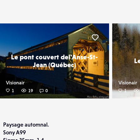
er
Liker
Le pont couvert del'Anse-St-
L
Jean (Québec)
Visionair
Visionair
1
19
0
1
Paysage automnal.
Sony A99