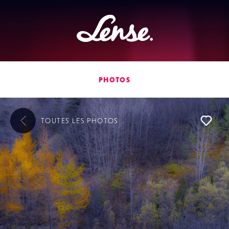
Lense
PHOTOS
TOUTES LES
PHOTOS
L