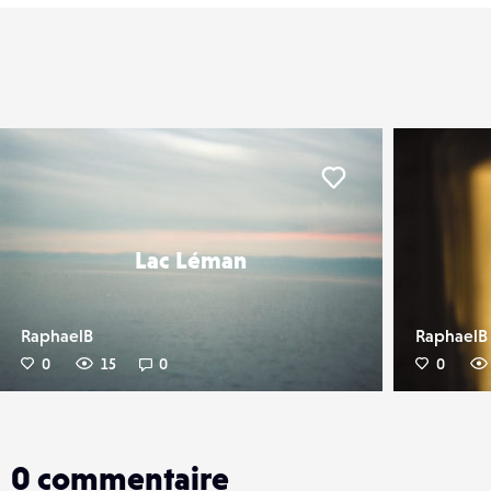
er
Liker
Lac Léman
RaphaelB
RaphaelB
0
15
0
0
0
commentaire