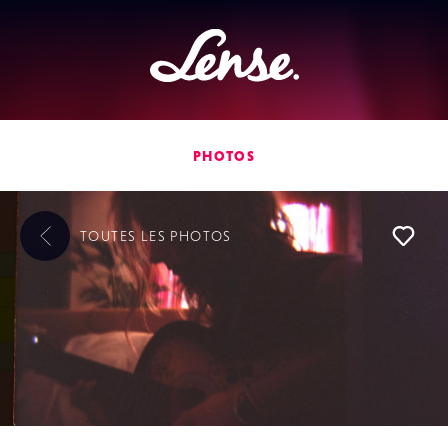
Lense
PHOTOS
TOUTES LES
PHOTOS
L