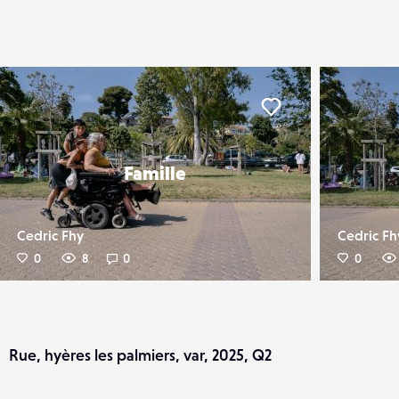
er
Liker
Famille
Cedric Fhy
Cedric Fh
0
8
0
0
Rue, hyères les palmiers, var, 2025, Q2