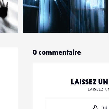
6
30
0
0
commentaire
LAISSEZ U
LAISSEZ 
SE