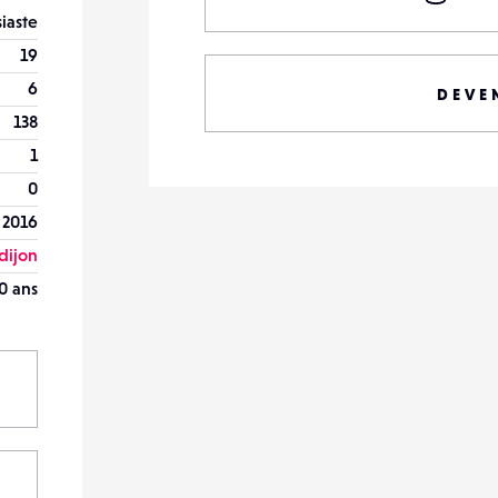
iaste
19
6
DEVE
138
1
0
 2016
dijon
0 ans