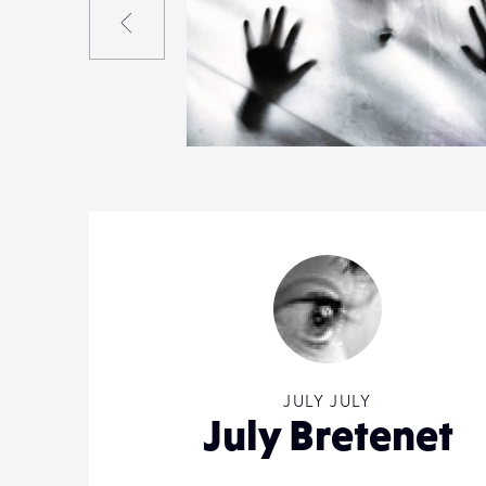
2
33
0
JULY JULY
July Bretenet