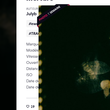
AUTEUR
Julyb
#ewa
#mercure
#miroir
#Portrait
#TRACES
Marque
Modèle
S
Vitesse d’obturation
Ouverture
Distance focale
ISO
Date de prise de vue
03 av
Date de publication
02 m
19
166
0