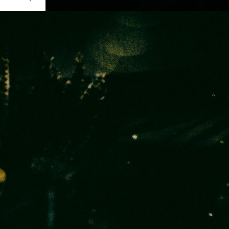
Ouvrir
/
Fermer
SONY
LT-A77V
1/60
1.8
50 mm
400
ril 2017
ai 2017