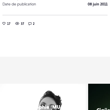
Date de publication
08 juin 2011
17
37
2
er
Liker
Anne Sophie (MUA :