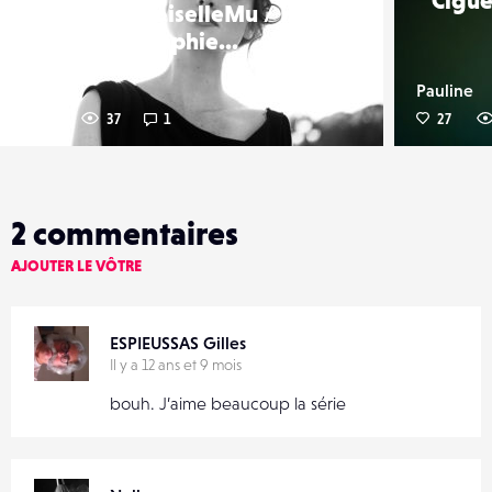
Cigüe
MademoiselleMu / H :
Sophie...
Pauline
Pauline
17
37
1
27
2
commentaires
AJOUTER LE VÔTRE
ESPIEUSSAS Gilles
Il y a 12 ans et 9 mois
bouh. J’aime beaucoup la série