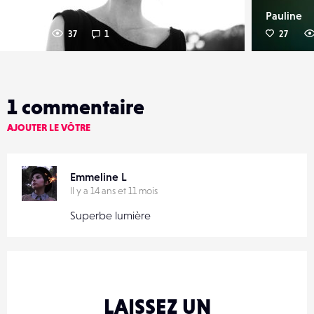
Pauline
Pauline
17
37
1
27
1
commentaire
AJOUTER LE VÔTRE
Emmeline L
Il y a 14 ans et 11 mois
Superbe lumière
LAISSEZ UN