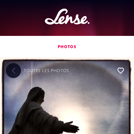
Lense
PHOTOS
TOUTES LES
PHOTOS
L