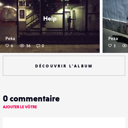
Help
Peka
Peka
6
36
0
3
DÉCOUVRIR L'ALBUM
0
commentaire
AJOUTER LE VÔTRE