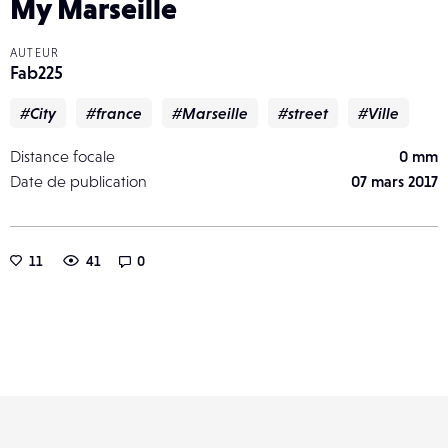
My Marseille
AUTEUR
Fab225
#City
#france
#Marseille
#street
#Ville
Distance focale
0 mm
Date de publication
07 mars 2017
11
41
0