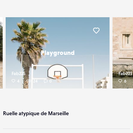
Liker
Liker
Playground
Fab225
Fab225
4
24
0
6
Ruelle atypique de Marseille