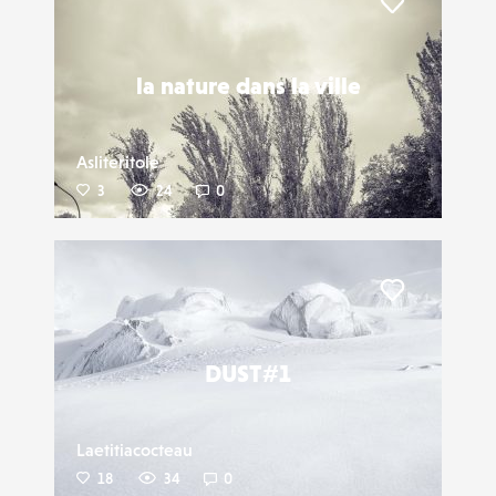
Liker
la nature dans la ville
Asliteritole
3
24
0
Liker
DUST#1
Laetitiacocteau
18
34
0