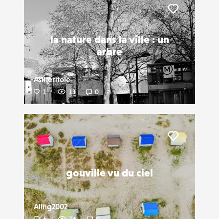
Liker
la nature dans la ville : un
arbre
Asliteritole
1
13
0
Liker
gouville vu du ciel
Aling2002