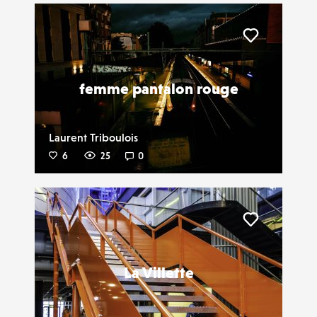
Liker
femme pantalon rouge
Laurent Triboulois
6
25
0
Liker
La Villette