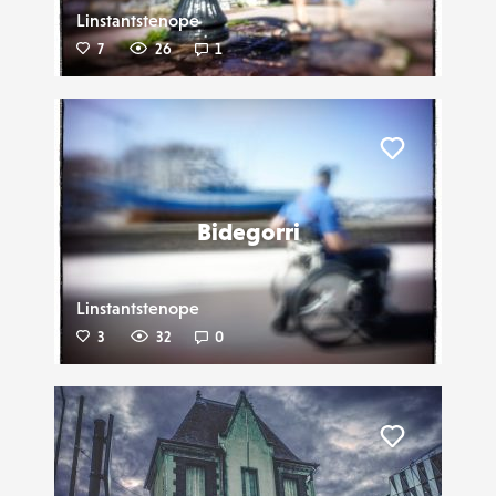
Linstantstenope
7
26
1
Liker
Bidegorri
Linstantstenope
3
32
0
Liker