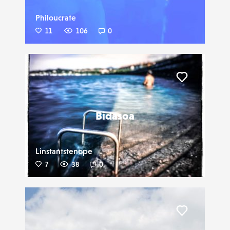
Philoucrate
11
106
0
Liker
Bidasoa
Linstantstenope
7
38
0
Liker