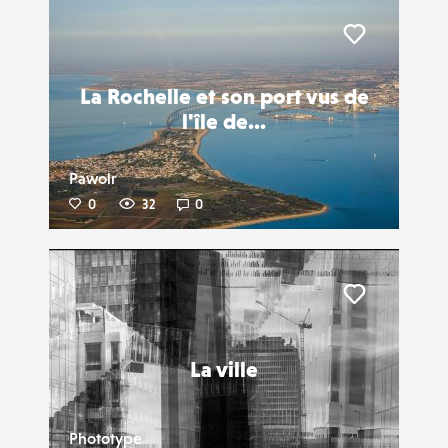
Liker
La Rochelle et son port vus de
l'île de...
Pawolr
0
32
0
Liker
La ville
Phototype