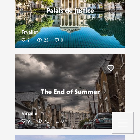
Palais de justice
Frvallet
2
25
0
Liker
The End of Summer
Virgille
9
41
0