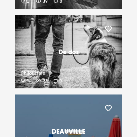
1
39
0
Liker
De dos
Philoucrate
1
22
0
Liker
DEAUVILLE