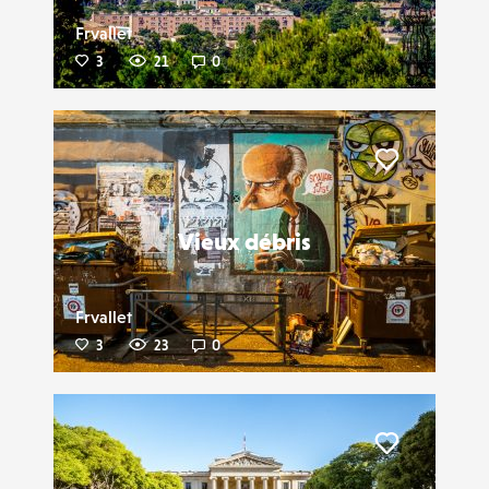
Frvallet
3
21
0
Liker
Vieux débris
Frvallet
3
23
0
Liker