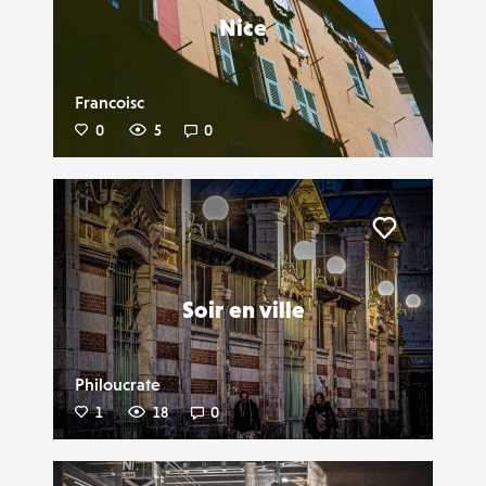
Nice
Francoisc
0
5
0
Liker
Soir en ville
Philoucrate
1
18
0