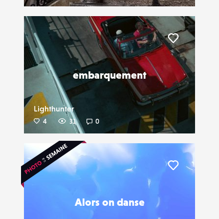
Liker
embarquement
Lighthunter
4
31
0
Liker
Alors on danse