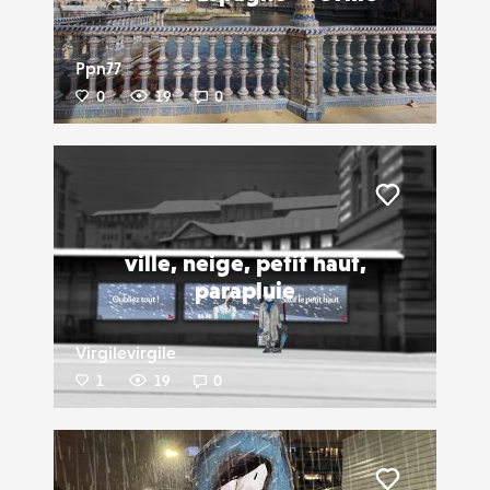
Ppn77
0
19
0
Liker
ville, neige, petit haut,
parapluie
Virgilevirgile
1
19
0