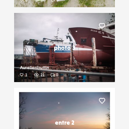
6
16
0
Liker
photo 3
Aurelienbuttin
1
21
0
Liker
entre 2