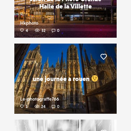
Halle de la Villette
Hkphoto
4
32
0
Liker
une journée a rouen
Le-photograffe766
1
24
0