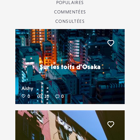
POPULAIRES
COMMENTÉES
CONSULTÉES
Liker
Sur les toits d'Osaka
Aishy
0
10
0
Liker