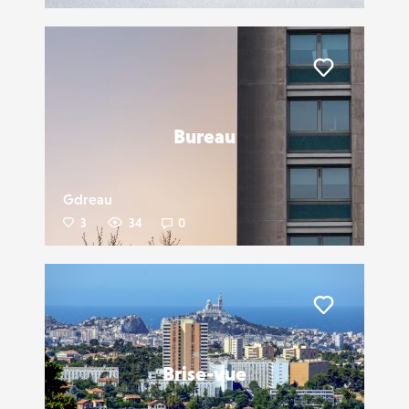
Liker
Bureau
Gdreau
3
34
0
Liker
Brise-vue