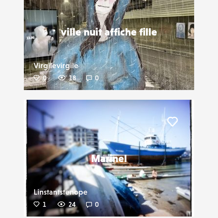
Liker
ville nuit affiche fille
Virgilevirgile
0
18
0
Liker
Marinel
Linstantstenope
1
24
0