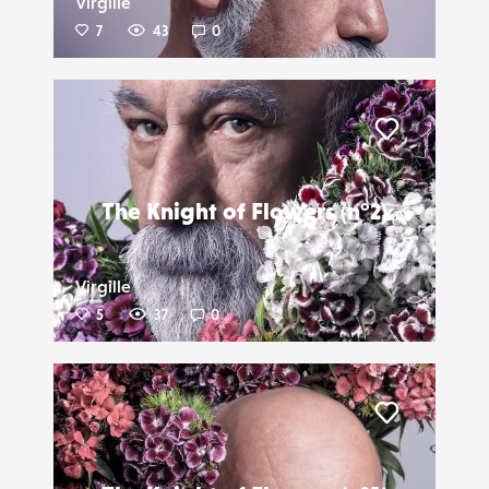
Virgille
7
43
0
Liker
The Knight of Flowers (n°2)
Virgille
5
37
0
Liker