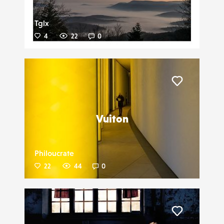
Tglx
4
22
0
Liker
Vuiton
Philoucrate
22
44
0
Liker