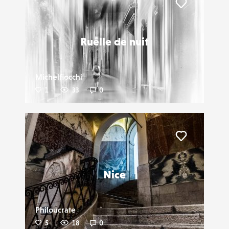
Liker
Ruelle de nuit
Michelfiocchi
1
33
0
Liker
Nice
Philoucrate
5
18
0