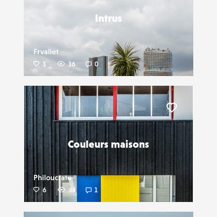
Intrus
Frvallet
3
36
0
Liker
Couleurs maisons
Philoucrate
6
38
1