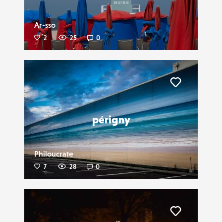
Ar-sso
2
25
0
Liker
périgny
Philoucrate
7
28
0
Liker