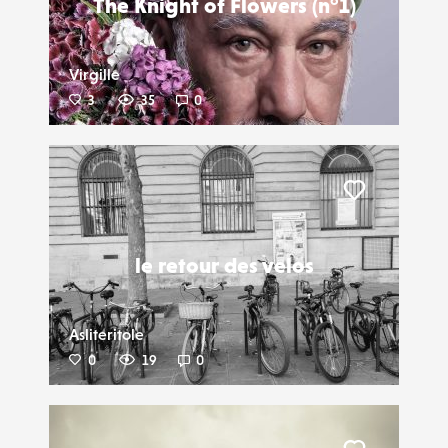
The Knight of Flowers (n°1)
Virgille
3
35
0
Liker
le retour des velos
Asliteritole
0
19
0