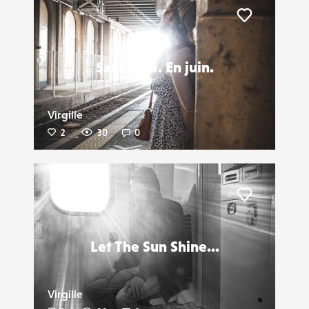
Liker
Sans titre. En juin.
Virgille
2
30
0
Liker
Let The Sun Shine...
Virgille