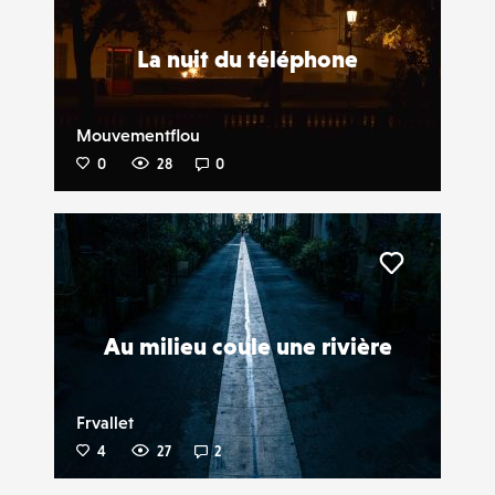
La nuit du téléphone
Mouvementflou
0
28
0
Liker
Au milieu coule une rivière
Frvallet
4
27
2