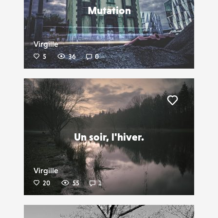
Mutation
Virgille
5
36
0
Liker
Un soir, l'hiver.
Virgille
20
55
1