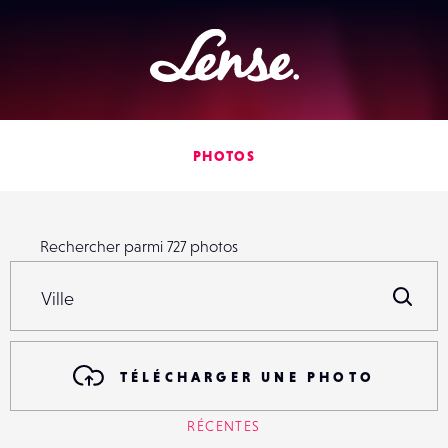
Lense
PHOTOS
Rechercher parmi
727
photos
Rechercher parmi
727
photos
R
TÉLÉCHARGER UNE PHOTO
RÉCENTES