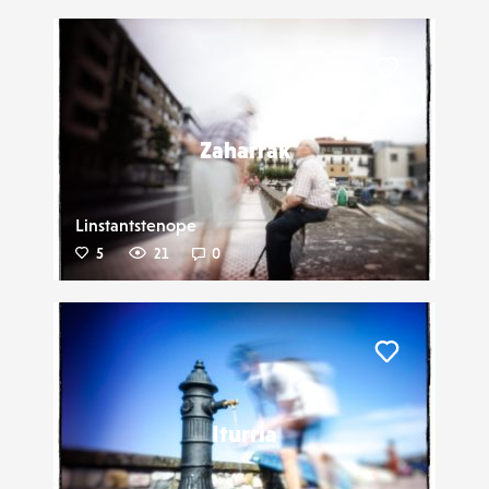
Liker
Zaharrak
Linstantstenope
5
21
0
Liker
Iturria