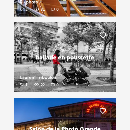
Hkphoto
5
31
0
Liker
ballade en poussette
Laurent Triboulois
1
22
0
Liker
Salon de la Photo Grande