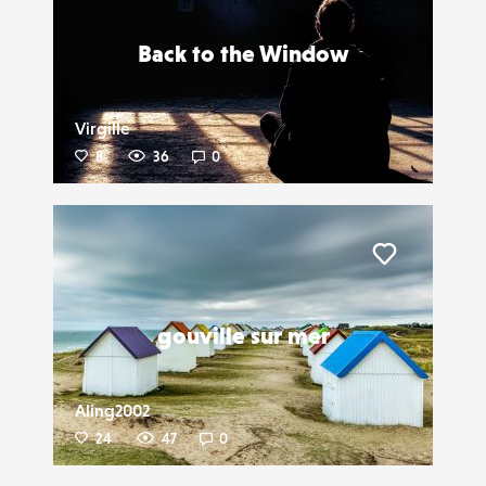
Back to the Window
Virgille
8
36
0
Liker
gouville sur mer
Aling2002
24
47
0