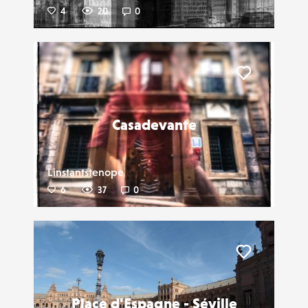
4
20
0
Liker
Casadevante
Linstantstenope
6
37
0
Liker
Place d'Espagne - Séville