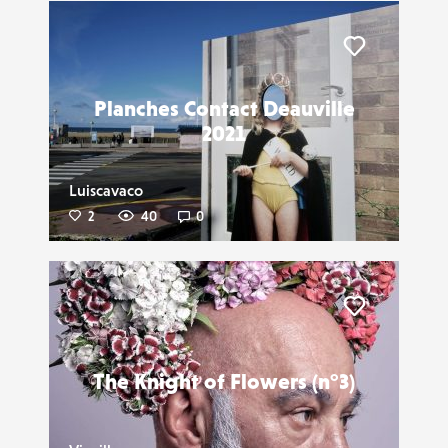
Liker
Planches Contact Deauville
2021
Luiscavaco
2
40
0
Liker
The Knight of Flowers (n°3)