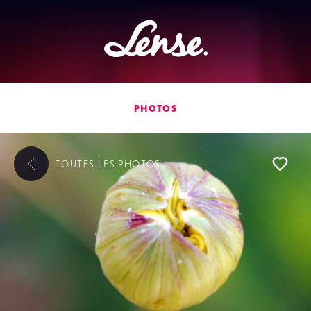
Lense
PHOTOS
TOUTES LES
PHOTOS
L