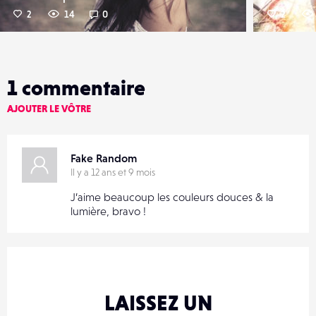
2
14
0
2
1
commentaire
AJOUTER LE VÔTRE
Fake Random
Il y a 12 ans et 9 mois
J’aime beaucoup les couleurs douces & la
lumière, bravo !
LAISSEZ UN