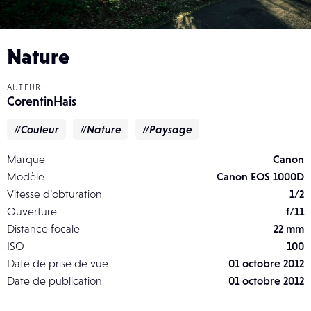
Nature
AUTEUR
CorentinHais
#Couleur
#Nature
#Paysage
Marque
Canon
Modèle
Canon EOS 1000D
Vitesse d’obturation
1/2
Ouverture
f/11
Distance focale
22 mm
ISO
100
Date de prise de vue
01 octobre 2012
Date de publication
01 octobre 2012