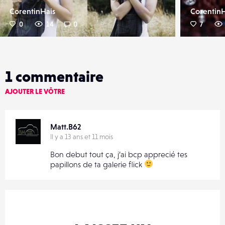
CorentinHais
CorentinH
0
14
0
7
1
commentaire
AJOUTER LE VÔTRE
Matt.B62
Il y a 13 ans et 11 mois
Bon debut tout ça, j’ai bcp apprecié tes
papillons de ta galerie flick