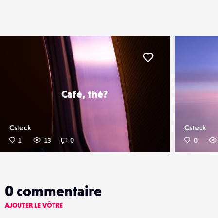
er
Liker
Café, thé?
Csteck
Csteck
1
13
0
0
0
commentaire
AJOUTER LE VÔTRE