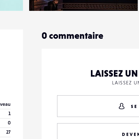
4
31
0
0
commentaire
LAISSEZ U
LAISSEZ 
veau
SE
1
0
27
DEVE