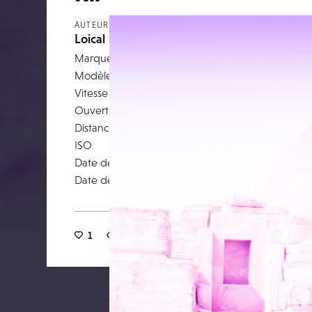
AUTEUR
Loical
Marque
NIKON CORPO
Modèle
NIKON
Vitesse d’obturation
Ouverture
Distance focale
ISO
Date de prise de vue
25 févr
Date de publication
18 av
1
18
0