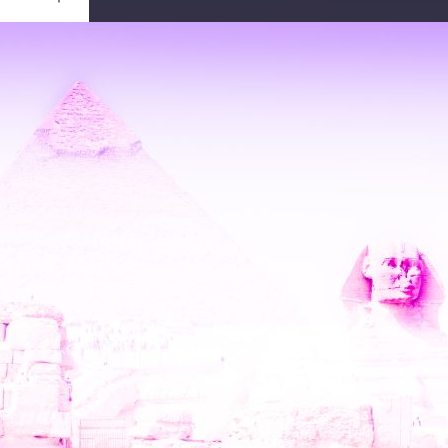
Ouvrir
/
Fermer
RATION
 D3300
1/320
f/9
35 mm
100
ier 2017
ril 2018