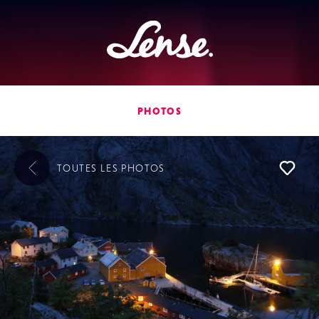
Lense
PHOTOS
TOUTES LES
PHOTOS
L