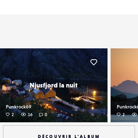
er
Liker
Njusfjord la nuit
Punkrock69
Punkrock
2
16
0
2
DÉCOUVRIR L'ALBUM