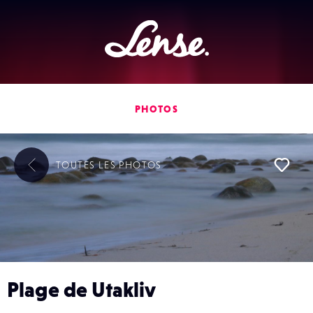
Lense
PHOTOS
TOUTES LES
PHOTOS
L
Plage de Utakliv