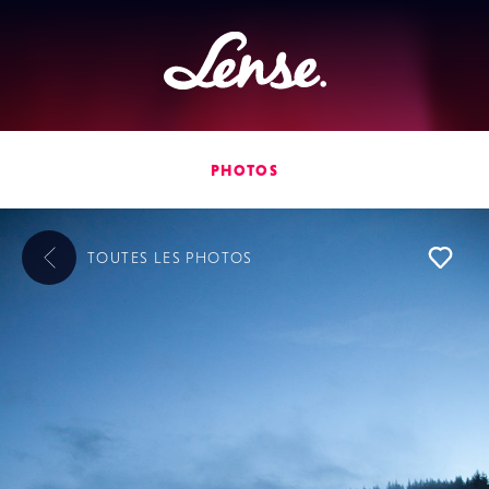
Lense
PHOTOS
TOUTES LES
PHOTOS
L