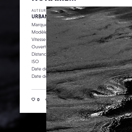
AUTEUR
URBANDESIGN
Marque
Pa
Modèle
DM
Vitesse d’obturation
Ouverture
Distance focale
ISO
Date de prise de vue
13 j
Date de publication
22 novemb
0
6
0