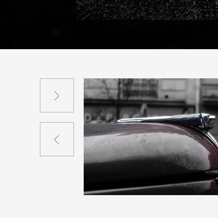
Suivant
Précédent
3
29
1