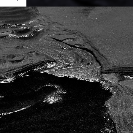
Ouvrir
/
Fermer
nasonic
C-FZ45
1/800
5.6
4.5 mm
400
uin 2017
re 2017