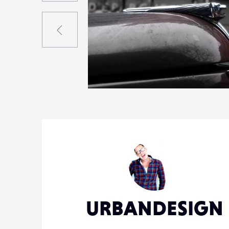
Précédent
3
29
1
URBANDESIGN