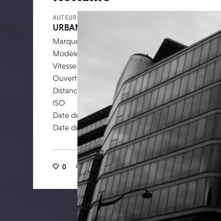
AUTEUR
URBANDESIGN
Marque
Pa
Modèle
DM
Vitesse d’obturation
Ouverture
Distance focale
ISO
Date de prise de vue
26 novemb
Date de publication
27 novemb
0
14
0