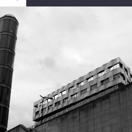
Ouvrir
/
Fermer
nasonic
C-FZ45
1/60
2.8
4.5 mm
200
re 2017
re 2017