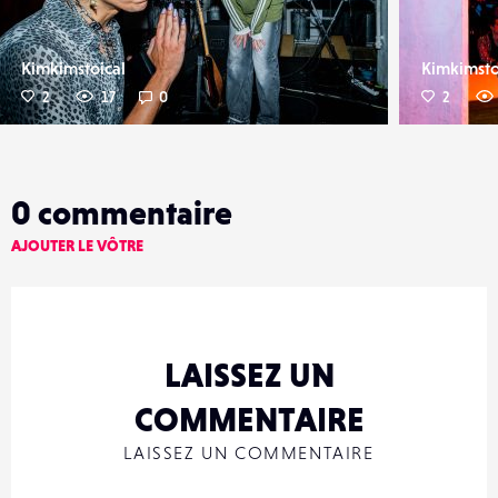
Kimkimstoical
Kimkimsto
2
17
0
2
0
commentaire
AJOUTER LE VÔTRE
LAISSEZ UN
COMMENTAIRE
LAISSEZ UN COMMENTAIRE