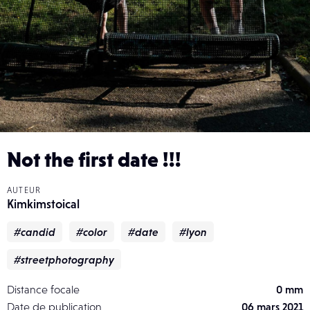
Not the first date !!!
AUTEUR
Kimkimstoical
#candid
#color
#date
#lyon
#streetphotography
Distance focale
0 mm
Date de publication
06 mars 2021