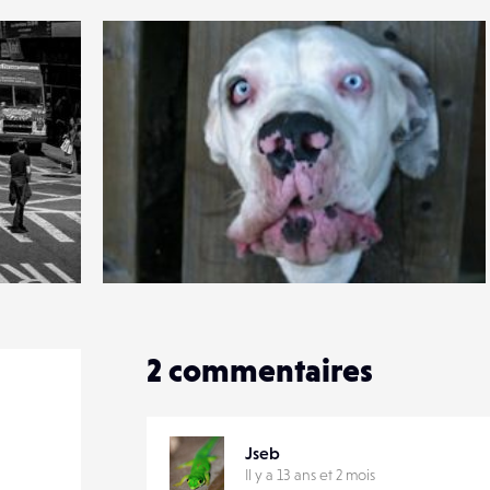
2
17
0
2
commentaires
Jseb
Il y a 13 ans et 2 mois