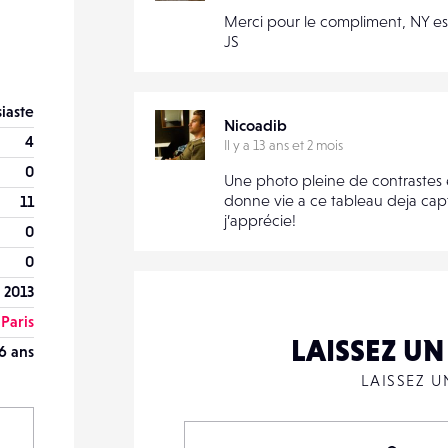
Merci pour le compliment, NY est 
JS
iaste
Nicoadib
4
Il y a 13 ans et 2 mois
0
Une photo pleine de contrastes 
donne vie a ce tableau deja capt
11
j’apprécie!
0
0
 2013
Paris
LAISSEZ U
6 ans
LAISSEZ 