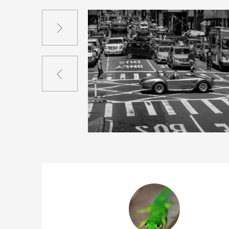
Suivant
Précédent
4
15
2