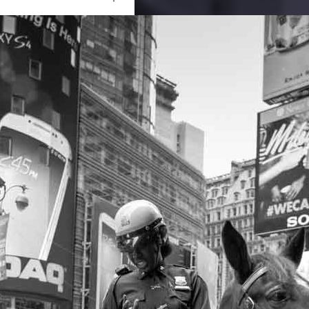
Ouvrir
/
Fermer
#Urbain
Canon
Canon EOS 5D Mark II
1/250
2.8
24 mm
400
28 mai 2013
28 mai 2013