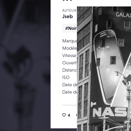
AUTEUR
Jseb
#Noir & blanc
#Reportage
Marque
Modèle
Vitesse d’obturation
Ouverture
Distance focale
ISO
Date de prise de vue
Date de publication
4
17
2