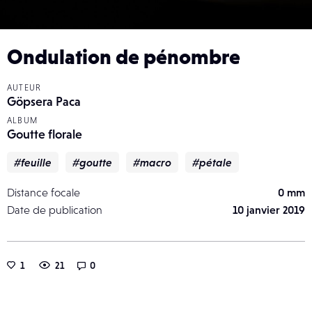
Ondulation de pénombre
AUTEUR
Göpsera Paca
ALBUM
Goutte florale
#feuille
#goutte
#macro
#pétale
Distance focale
0 mm
Date de publication
10 janvier 2019
1
21
0