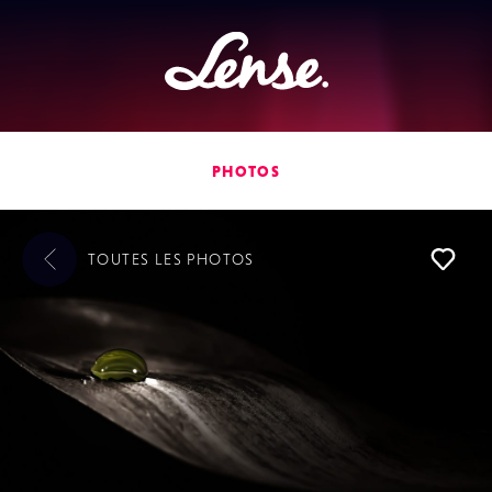
Lense
PHOTOS
TOUTES LES
PHOTOS
L