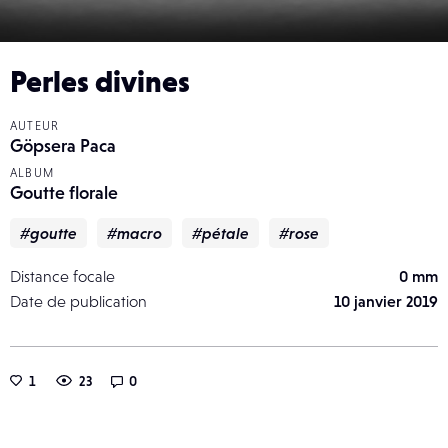
Perles divines
AUTEUR
Göpsera Paca
ALBUM
Goutte florale
#goutte
#macro
#pétale
#rose
Distance focale
0 mm
Date de publication
10 janvier 2019
1
23
0