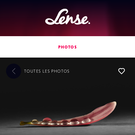
Lense
PHOTOS
TOUTES LES
PHOTOS
L