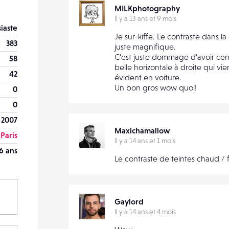
MILKphotography
Il y a 13 ans et 9 mois
iaste
Je sur-kiffe. Le contraste dans l
383
juste magnifique.
C’est juste dommage d’avoir cent
58
belle horizontale à droite qui vie
42
évident en voiture.
Un bon gros wow quoi!
0
0
 2007
Maxichamallow
Paris
Il y a 14 ans et 1 mois
6 ans
Le contraste de teintes chaud / fr
Gaylord
Il y a 14 ans et 4 mois