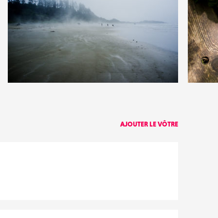
51
11
36
3
AJOUTER LE VÔTRE