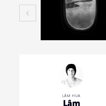
Précédent
20
38
0
LÂM HUA
Lâm