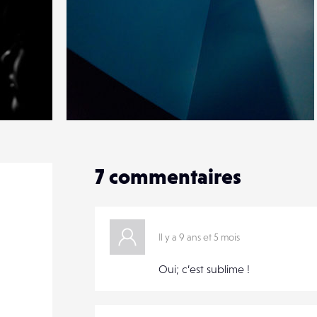
15
30
1
7
commentaires
Il y a 9 ans et 5 mois
Oui; c’est sublime !