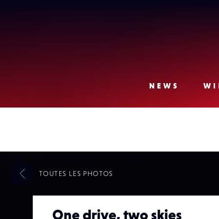
Lense
NEWS
WI
TOUTES LES
PHOTOS
One drive, two skies