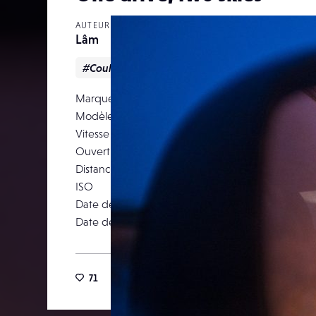
AUTEUR
Lâm
#Couleur
#Paysage
Marque
F
Modèle
FineP
Vitesse d’obturation
Ouverture
Distance focale
ISO
Date de prise de vue
05 ao
Date de publication
04 novemb
71
70
7