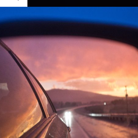
Ouvrir
/
Fermer
UJIFILM
ix X100
1/125
f/2
23 mm
1600
ût 2011
re 2011