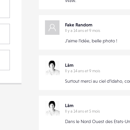
Waw.
Fake Random
Il y a 14 ans et 9 mois
J’aime l’idée, belle photo !
Lâm
Il y a 14 ans et 9 mois
Surtout merci au ciel d’Idaho, 
Lâm
Il y a 14 ans et 5 mois
Dans le Nord Ouest des Etats-Un