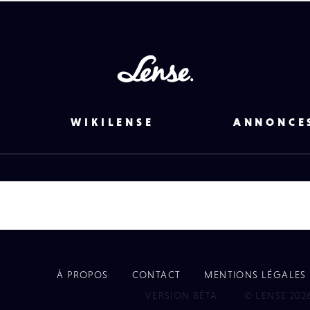
Lense
WIKILENSE
ANNONCE
À PROPOS
CONTACT
MENTIONS LÉGALES
EYE
VERSION BÊTA
© LENSE 202