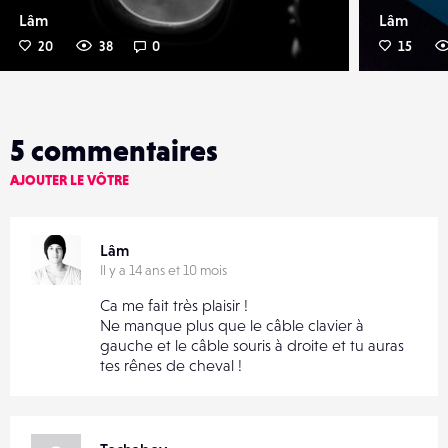
Lâm
Lâm
20
38
0
15
5
commentaires
AJOUTER LE VÔTRE
Lâm
Il y a 14 ans et 10 mois
Ca me fait très plaisir !
Ne manque plus que le câble clavier à
gauche et le câble souris à droite et tu auras
tes rênes de cheval !