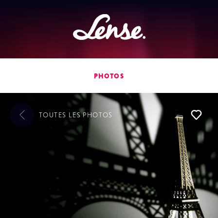
Lense
PHOTOS
TOUTES LES
PHOTOS
L