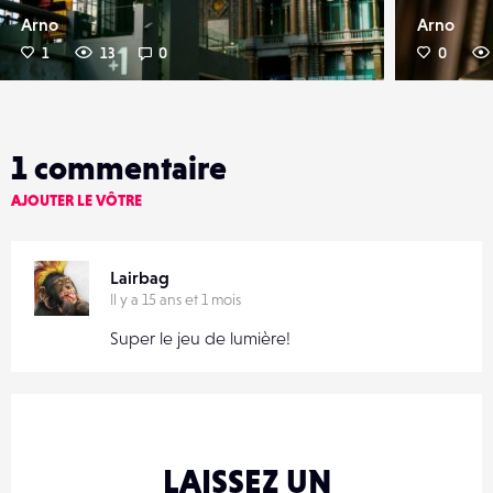
Arno
Arno
1
13
0
0
1
commentaire
AJOUTER LE VÔTRE
Lairbag
Il y a 15 ans et 1 mois
Super le jeu de lumière!
LAISSEZ UN