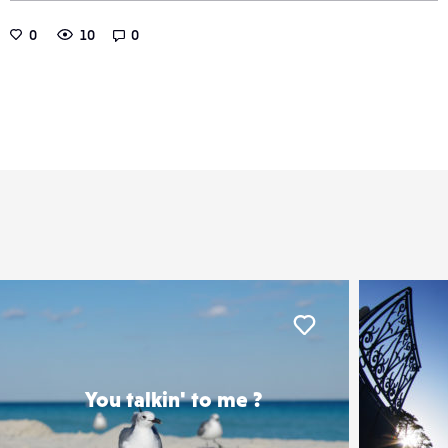
0
10
0
er
Liker
You talkin' to me ?