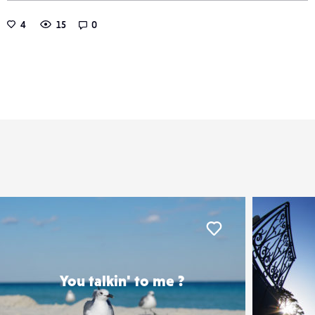
4
15
0
er
Liker
You talkin' to me ?