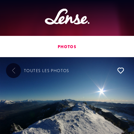
Lense
PHOTOS
TOUTES LES
PHOTOS
L