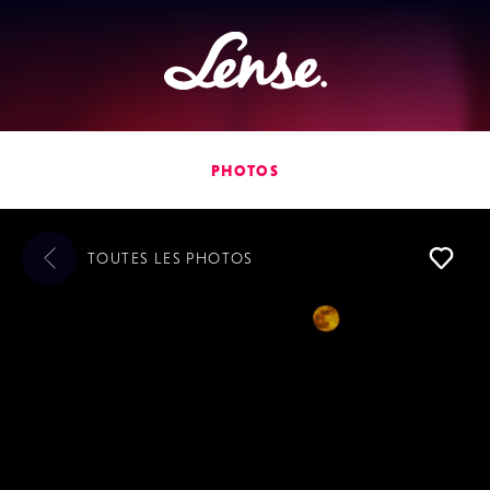
Lense
PHOTOS
TOUTES LES
PHOTOS
L