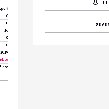
SE
xpert
0
0
DEVE
16
0
0
 2019
ombes
5 ans