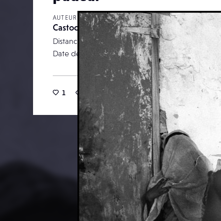
AUTEUR
Castoche
Distance focale
Date de publication
23 m
1
13
0