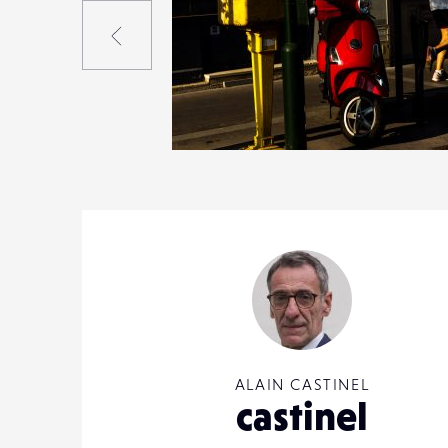
Précédent
1
18
0
ALAIN CASTINEL
castinel