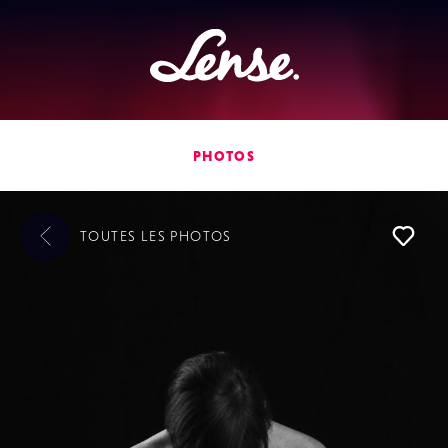
Lense
PHOTOS
TOUTES LES
PHOTOS
L