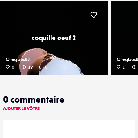
er
Liker
coquille oeuf 2
Gregbos83
Gregbos8
0
19
0
1
0
commentaire
AJOUTER LE VÔTRE