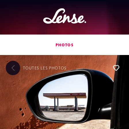
Lense
PHOTOS
TOUTES LES
PHOTOS
L