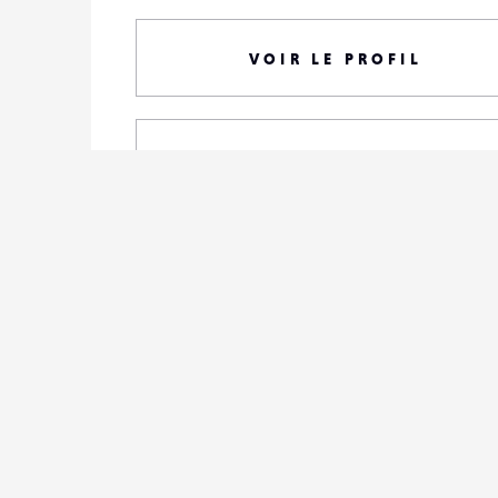
VOIR LE PROFIL
TOUTES SES PHOTOS
S'ABONNER