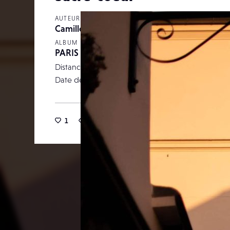
AUTEUR
Camille Sabatier
ALBUM
PARIS <3
Distance focale
Date de publication
21 ma
1
15
0