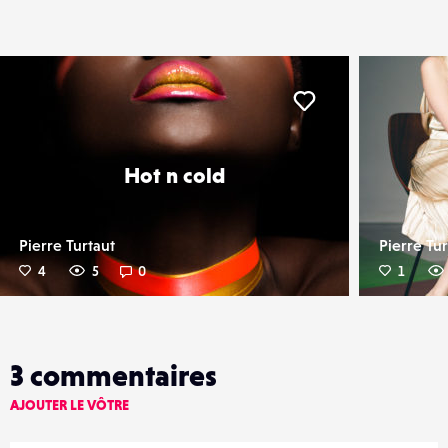
er
Liker
Hot n cold
Pierre Turtaut
Pierre Tur
4
5
0
1
3
commentaires
AJOUTER LE VÔTRE