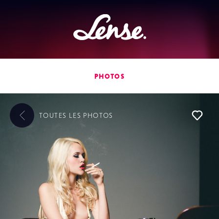
Lense
PHOTOS
TOUTES LES
PHOTOS
L